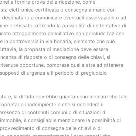
onei a fornire prova della ricezione, come
sta elettronica certificata o consegna a mano con
 il destinatario a comunicare eventuali osservazioni o ad
ne prefissato, offrendo la possibilità di un tentativo di
esto atteggiamento conciliativo non preclude l’azione
re la controversia in via bonaria, elemento che può
 Tuttavia, la proposta di mediazione deve essere
canza di risposta o di consegna delle chiavi, si
ritenute opportune, comprese quelle atte ad ottenere
supposti di urgenza e il pericolo di pregiudizio
ature, la diffida dovrebbe quantomeno indicare che tale
oprietario inadempiente e che si richiederà il
n presenza di contenuti comuni o di situazioni di
’immobile, è consigliabile menzionare la possibilità di
l provvedimento di consegna delle chiavi o di
ile, spiegando sommariamente i presupposti che