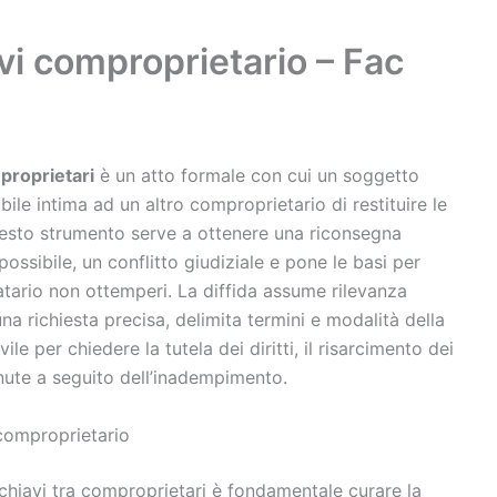
i comproprietario​ – Fac
mproprietari
è un atto formale con cui un soggetto
bile intima ad un altro comproprietario di restituire le
 Questo strumento serve a ottenere una riconsegna
ossibile, un conflitto giudiziale e pone le basi per
natario non ottemperi. La diffida assume rilevanza
una richiesta precisa, delimita termini e modalità della
le per chiedere la tutela dei diritti, il risarcimento dei
nute a seguito dell’inadempimento.
omproprietario​
 chiavi tra comproprietari è fondamentale curare la