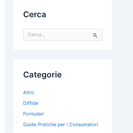
Cerca
C
e
r
c
a
:
Categorie
Altro
Diffide
Formulari
Guide Pratiche per i Consumatori