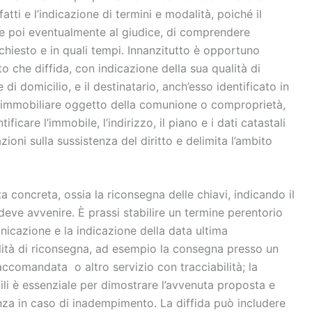
atti e l’indicazione di termini e modalità, poiché il
e poi eventualmente al giudice, di comprendere
iesto e in quali tempi. Innanzitutto è opportuno
to che diffida, con indicazione della sua qualità di
 di domicilio, e il destinatario, anch’esso identificato in
à immobiliare oggetto della comunione o comproprietà,
icare l’immobile, l’indirizzo, il piano e i dati catastali
zioni sulla sussistenza del diritto e delimita l’ambito
sta concreta, ossia la riconsegna delle chiavi, indicando il
deve avvenire. È prassi stabilire un termine perentorio
nicazione e la indicazione della data ultima
alità di riconsegna, ad esempio la consegna presso un
ccomandata o altro servizio con tracciabilità; la
li è essenziale per dimostrare l’avvenuta proposta e
za in caso di inadempimento. La diffida può includere