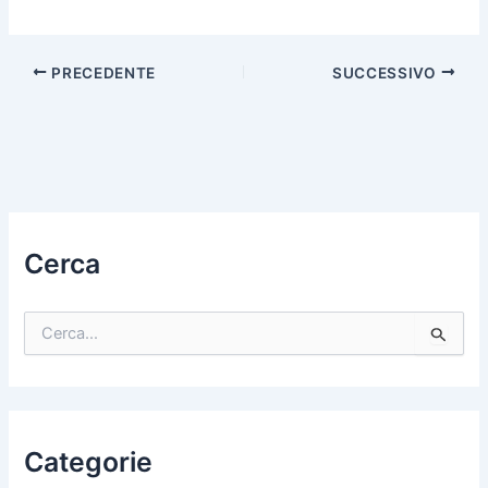
PRECEDENTE
SUCCESSIVO
Cerca
C
e
r
c
a
:
Categorie