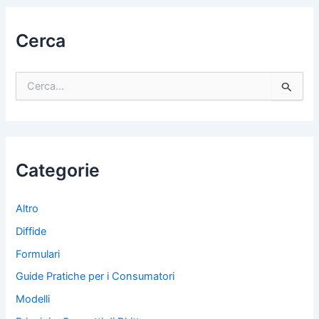
Cerca
C
e
r
c
a
:
Categorie
Altro
Diffide
Formulari
Guide Pratiche per i Consumatori
Modelli