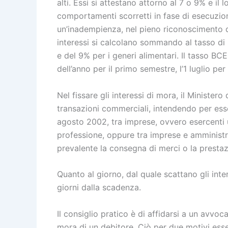
alti. Essi si attestano attorno al 7 o 9% e il 
comportamenti scorretti in fase di esecuzione
un’inadempienza, nel pieno riconoscimento d
interessi si calcolano sommando al tasso di 
e del 9% per i generi alimentari. Il tasso BC
dell’anno per il primo semestre, l’1 luglio pe
Nel fissare gli interessi di mora, il Minister
transazioni commerciali, intendendo per ess
agosto 2002, tra imprese, ovvero esercenti 
professione, oppure tra imprese e amministr
prevalente la consegna di merci o la presta
Quanto al giorno, dal quale scattano gli inter
giorni dalla scadenza.
Il consiglio pratico è di affidarsi a un avvoc
mora di un debitore. Ciò per due motivi esse