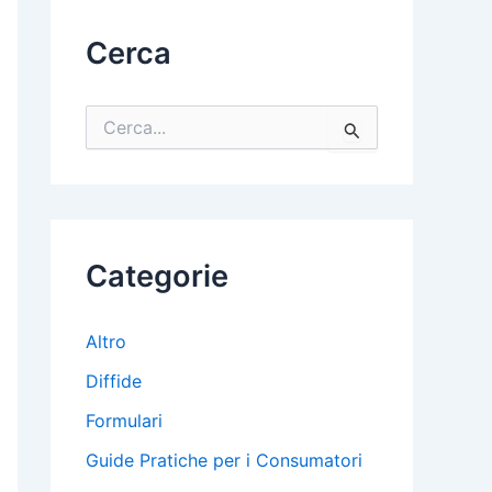
Cerca
C
e
r
c
a
:
Categorie
Altro
Diffide
Formulari
Guide Pratiche per i Consumatori