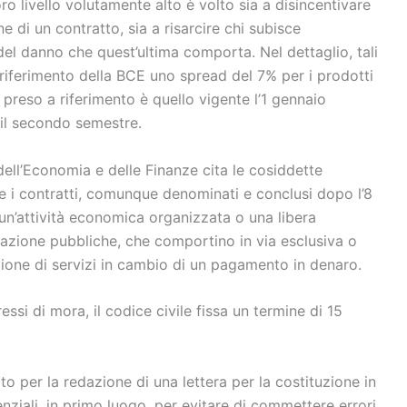
loro livello volutamente alto è volto sia a disincentivare
 di un contratto, sia a risarcire chi subisce
el danno che quest’ultima comporta. Nel dettaglio, tali
riferimento della BCE uno spread del 7% per i prodotti
E preso a riferimento è quello vigente l’1 gennaio
r il secondo semestre.
o dell’Economia e delle Finanze cita le cosiddette
e i contratti, comunque denominati e conclusi dopo l’8
un’attività economica organizzata o una libera
azione pubbliche, che comportino in via esclusiva o
zione di servizi in cambio di un pagamento in denaro.
essi di mora, il codice civile fissa un termine di 15
ato per la redazione di una lettera per la costituzione in
nziali, in primo luogo, per evitare di commettere errori