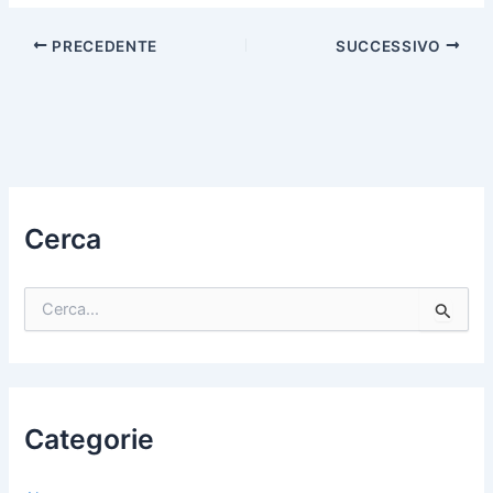
PRECEDENTE
SUCCESSIVO
Cerca
C
e
r
c
a
:
Categorie