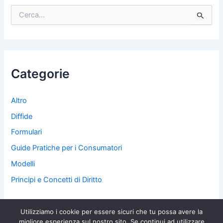
C
e
r
c
a
:
Categorie
Altro
Diffide
Formulari
Guide Pratiche per i Consumatori
Modelli
Principi e Concetti di Diritto
Utilizziamo i cookie per essere sicuri che tu possa avere la
migliore esperienza sul nostro sito. Se continui ad utilizzare