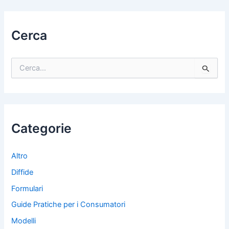
Cerca
C
e
r
c
a
:
Categorie
Altro
Diffide
Formulari
Guide Pratiche per i Consumatori
Modelli